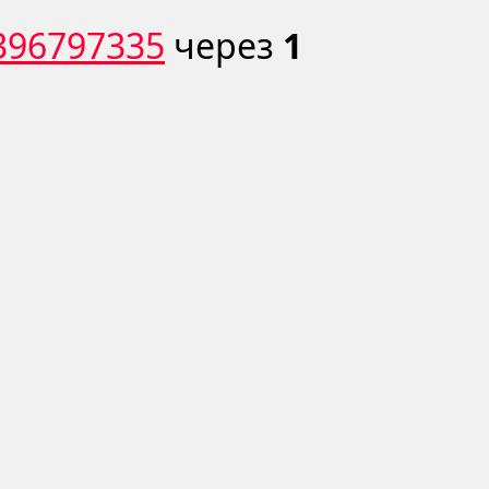
d396797335
через
1