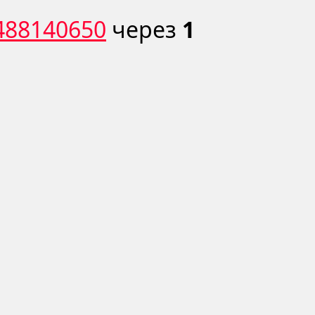
d488140650
через
1