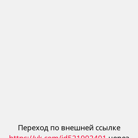
Переход по внешней ссылке
https://vk.com/id521902401
через