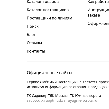
Каталог товаров
Как работа
Каталог поставщиков
Инструкци
заказа
Поставщики по линиям
Оформлени
Поиск
Блог
Отзывы
Контакты
Официальные сайты
Сервис Любимый Поставщик не является проект
используя информацию со страниц продавцов 
ТК Садовод
ТЯК Москва
ТК Южные ворота
sadovodtk.ru
optmoskva.ru
yugnie-vorota.ru