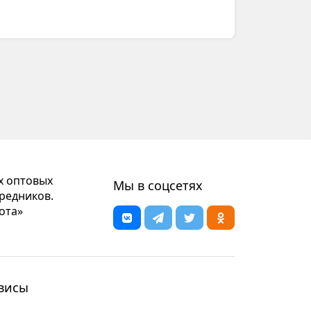
х оптовых
Мы в соцсетях
редников.
ота»
висы