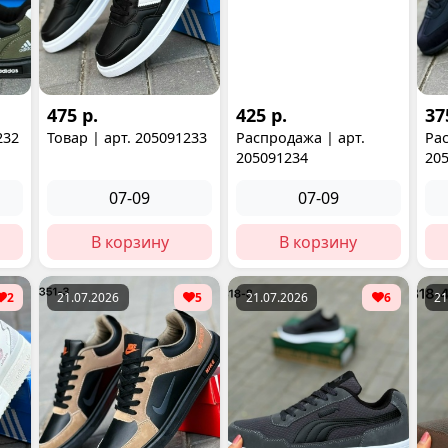
475 р.
425 р.
37
232
Товар | арт. 205091233
Распродажа | арт.
Рас
205091234
20
07-09
07-09
В корзину
В корзину
2
21.07.2026
5
21.07.2026
6
21