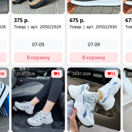
375 р.
675 р.
67
928
Товар | арт. 205022929
Товар | арт. 205022930
Тов
07-09
07-09
В корзину
В корзину
10
21.07.2026
4
20.07.2026
13
20