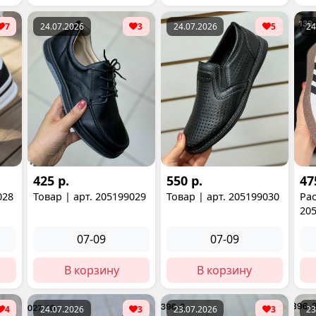
7
24.07.2026
3
24.07.2026
5
24
425 р.
550 р.
47
028
Товар | арт. 205199029
Товар | арт. 205199030
Рас
20
07-09
07-09
В корзину
В корзину
4
24.07.2026
3
23.07.2026
3
23