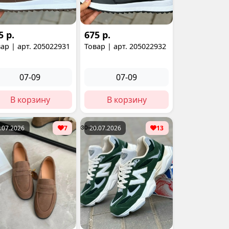
5 р.
675 р.
ар | арт. 205022931
Товар | арт. 205022932
07-09
07-09
В корзину
В корзину
.07.2026
7
20.07.2026
13