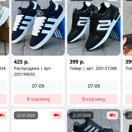
425 р.
399 р.
39
034
Распродажа | арт.
Товар | арт. 205157288
Тов
205199035
07-09
07-09
В корзину
В корзину
4
22.07.2026
6
22.07.2026
3
22