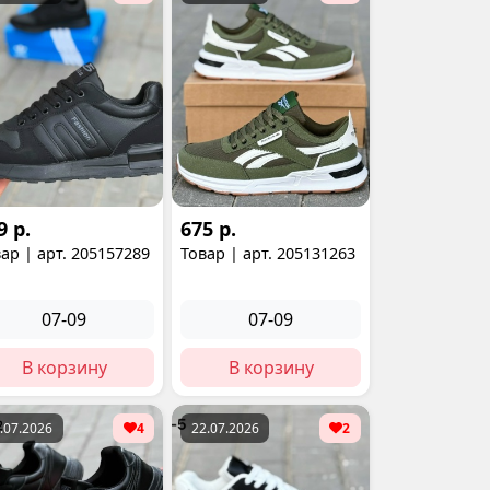
9 р.
675 р.
ар | арт. 205157289
Товар | арт. 205131263
07-09
07-09
В корзину
В корзину
.07.2026
4
22.07.2026
2