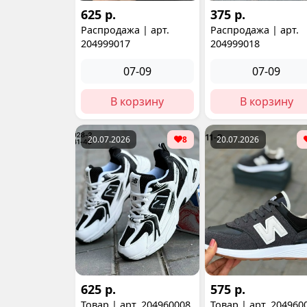
625 р.
375 р.
Распродажа | арт.
Распродажа | арт.
204999017
204999018
07-09
07-09
В корзину
В корзину
20.07.2026
8
20.07.2026
625 р.
575 р.
Товар | арт. 204960008
Товар | арт. 204960