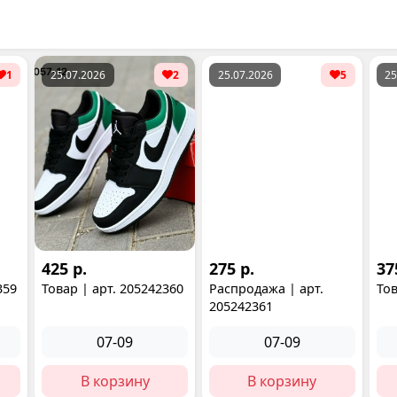
1
25.07.2026
2
25.07.2026
5
25
425 р.
275 р.
37
359
Товар | арт. 205242360
Распродажа | арт.
Тов
205242361
07-09
07-09
В корзину
В корзину