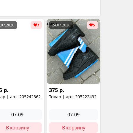
.07.2026
7
24.07.2026
5
5 р.
375 р.
ар | арт. 205242362
Товар | арт. 205222492
07-09
07-09
В корзину
В корзину