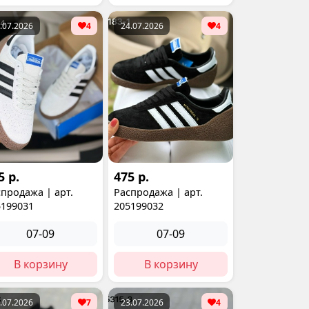
.07.2026
4
24.07.2026
4
5 р.
475 р.
продажа | арт.
Распродажа | арт.
5199031
205199032
07-09
07-09
В корзину
В корзину
.07.2026
7
23.07.2026
4