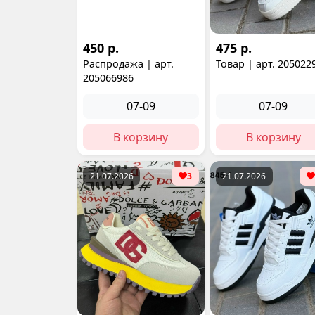
450 р.
475 р.
Распродажа | арт.
Товар | арт. 205022
205066986
07-09
07-09
В корзину
В корзину
21.07.2026
3
21.07.2026