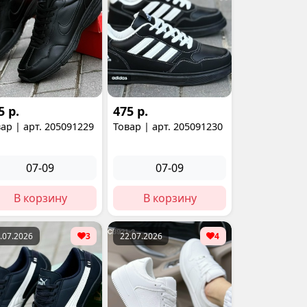
5 р.
475 р.
ар | арт. 205091229
Товар | арт. 205091230
07-09
07-09
В корзину
В корзину
.07.2026
3
22.07.2026
4