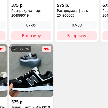
375 р.
575 р.
67
Распродажа | арт.
Распродажа | арт.
Рас
204999019
204960005
20
07-09
07-09
В корзину
В корзину
6
20.07.2026
6
575 р.
009
Товар | арт. 204960010