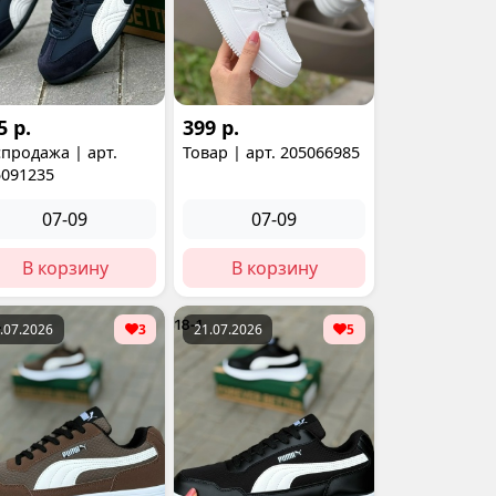
5 р.
399 р.
продажа | арт.
Товар | арт. 205066985
5091235
07-09
07-09
В корзину
В корзину
.07.2026
3
21.07.2026
5