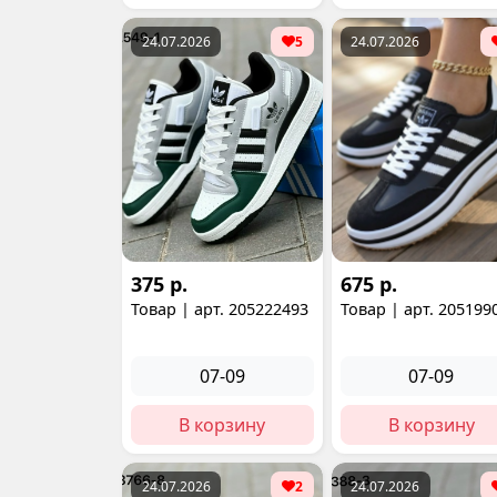
24.07.2026
5
24.07.2026
375 р.
675 р.
Товар | арт. 205222493
Товар | арт. 205199
07-09
07-09
В корзину
В корзину
24.07.2026
2
24.07.2026