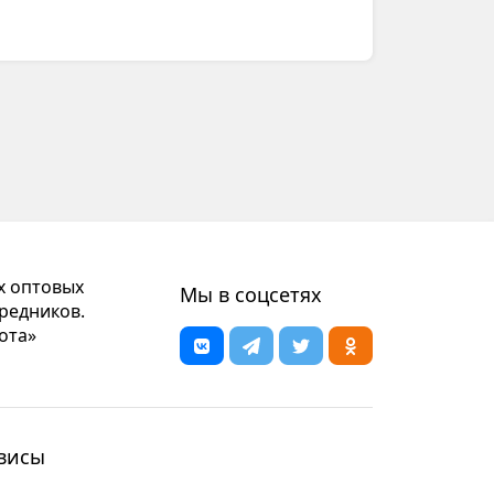
х оптовых
Мы в соцсетях
редников.
ота»
висы