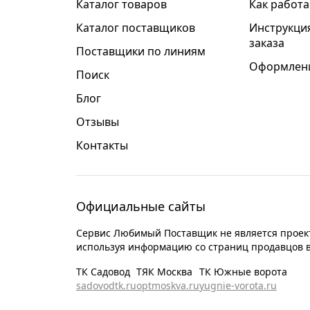
Каталог товаров
Как работа
Каталог поставщиков
Инструкци
заказа
Поставщики по линиям
Оформлени
Поиск
Блог
Отзывы
Контакты
Официальные сайты
Сервис Любимый Поставщик не является проект
используя информацию со страниц продавцов 
ТК Садовод
ТЯК Москва
ТК Южные ворота
sadovodtk.ru
optmoskva.ru
yugnie-vorota.ru