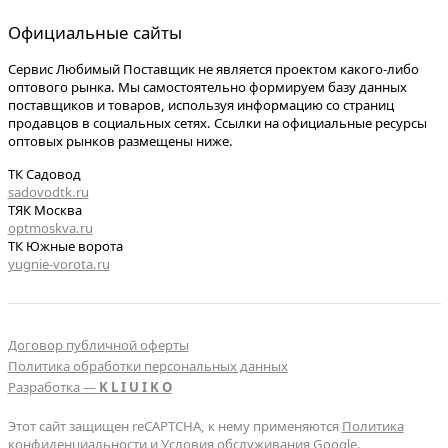
Официальные сайты
Сервис Любимый Поставщик не является проектом какого-либо
оптового рынка. Мы самостоятельно формируем базу данных
поставщиков и товаров, используя информацию со страниц
продавцов в социальных сетях. Ссылки на официальные ресурсы
оптовых рынков размещены ниже.
ТК Садовод
sadovodtk.ru
ТЯК Москва
optmoskva.ru
ТК Южные ворота
yugnie-vorota.ru
Договор публичной оферты
Политика обработки персональных данных
Разработка —
K L I U I K O
Этот сайт защищен reCAPTCHA, к нему применяются
Политика
конфиденциальности
и
Условия обслуживания Google
.