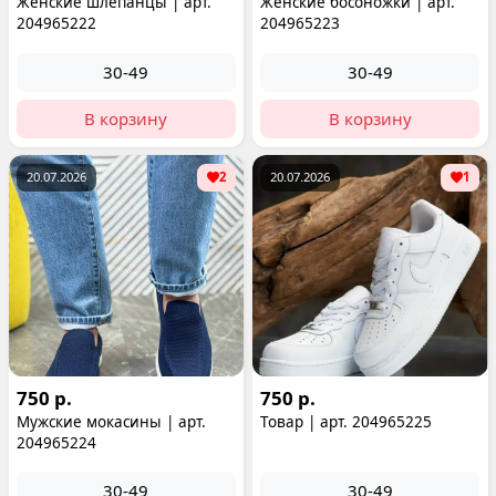
Женские шлепанцы | арт.
Женские босоножки | арт.
204965222
204965223
30-49
30-49
В корзину
В корзину
20.07.2026
2
20.07.2026
1
750 р.
750 р.
Мужские мокасины | арт.
Товар | арт. 204965225
204965224
30-49
30-49