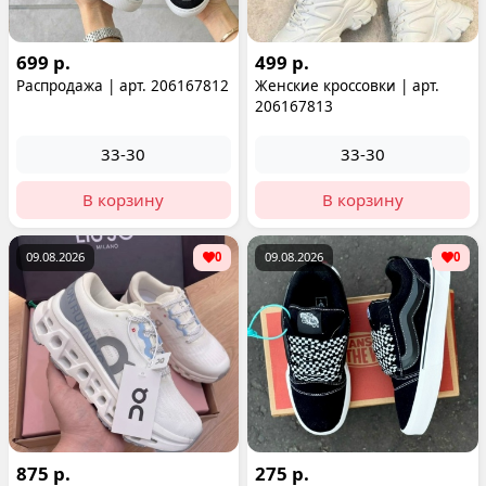
699 р.
499 р.
Распродажа | арт. 206167812
Женские кроссовки | арт.
206167813
33-30
33-30
В корзину
В корзину
09.08.2026
0
09.08.2026
0
875 р.
275 р.