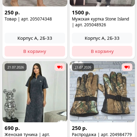
250 р.
1500 р.
Товар | арт. 205074348
Мужская куртка Stone Island
| арт. 205048926
Корпус А, 2Б-33
Корпус А, 2Б-33
В корзину
В корзину
21.07.2026
0
21.07.2026
0
690 р.
250 р.
Женская туника | арт.
Распродажа | арт. 204984779