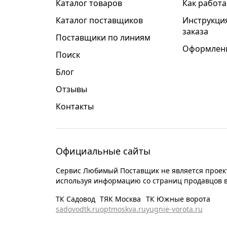
Каталог товаров
Как работа
Каталог поставщиков
Инструкци
заказа
Поставщики по линиям
Оформлени
Поиск
Блог
Отзывы
Контакты
Официальные сайты
Сервис Любимый Поставщик не является проект
используя информацию со страниц продавцов 
ТК Садовод
ТЯК Москва
ТК Южные ворота
sadovodtk.ru
optmoskva.ru
yugnie-vorota.ru