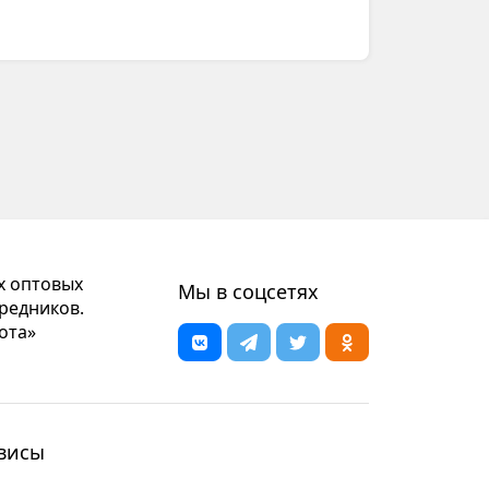
х оптовых
Мы в соцсетях
редников.
ота»
висы