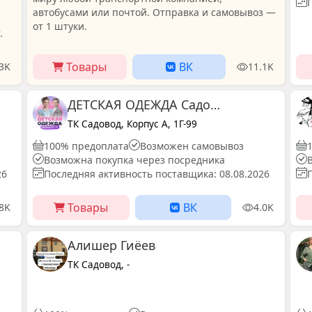
автобусами или почтой. Отправка и самовывоз —
от 1 штуки.
.
Товары
ВК
.3K
11.1K
ДЕТСКАЯ ОДЕЖДА Садовод корпус А 1г-99
ТК Садовод, Корпус А, 1Г-99
100% предоплата
Возможен самовывоз
Возможна покупка через посредника
26
Последняя активность поставщика: 08.08.2026
Товары
ВК
.8K
4.0K
Алишер Гиёев
ТК Садовод, -