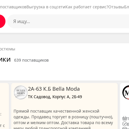
 поставщиков
Выгрузка в соцсети
Как работает сервис?
Отзывы
Бл
остюмы
ики
639 поставщиков
2А-63 К.Б Bella Moda
ТК Садовод, Корпус А, 2Б-49
Прямой поставщик качественной женской
:
одежды. Продавец торгует в розницу (поштучно),
оптом и мелким оптом. Доставка товара по всему
т с
миру любой транспортной компанией,