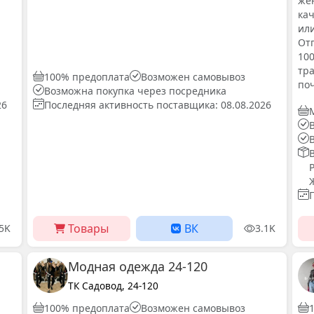
же
ка
или
Отп
10
тр
100% предоплата
Возможен самовывоз
поч
Возможна покупка через посредника
26
Последняя активность поставщика: 08.08.2026
Товары
ВК
.5K
3.1K
Модная одежда 24-120
ТК Садовод, 24-120
100% предоплата
Возможен самовывоз