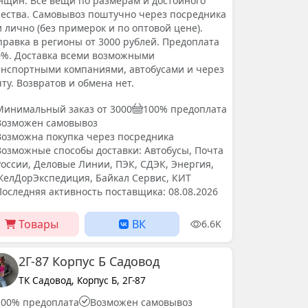
нщин. Все вещи по размерам и достойного
чества. Самовывоз поштучно через посредника
 лично (без примерок и по оптовой цене).
равка в регионы от 3000 рублей. Предоплата
0%. Доставка всеми возможными
анспортными компаниями, автобусами и через
ту. Возвратов и обмена нет.
Минимальный заказ от 3000
100% предоплата
Возможен самовывоз
Возможна покупка через посредника
Возможные способы доставки: Автобусы, Почта
России, Деловые Линии, ПЭК, СДЭК, Энергия,
ЖелДорЭкспедиция, Байкал Сервис, КИТ
Последняя активность поставщика: 08.08.2026
Товары
ВК
6.6K
2Г-87 Корпус Б Садовод
ТК Садовод, Корпус Б, 2Г-87
100% предоплата
Возможен самовывоз