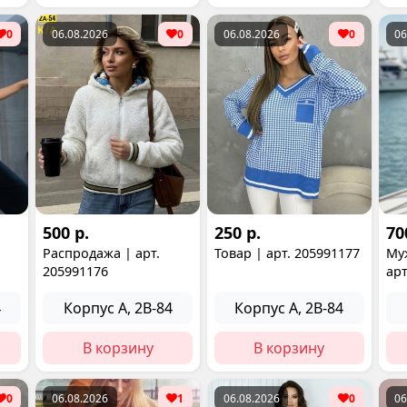
0
06.08.2026
0
06.08.2026
0
06
500 р.
250 р.
70
Распродажа | арт.
Товар | арт. 205991177
Му
205991176
арт
4
Корпус А, 2В-84
Корпус А, 2В-84
В корзину
В корзину
0
06.08.2026
1
06.08.2026
0
06