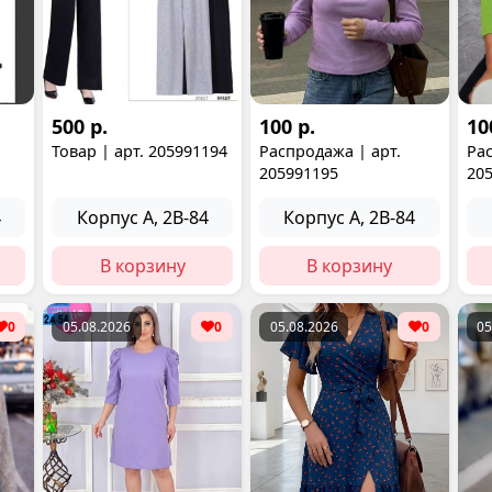
500 р.
100 р.
10
Товар | арт. 205991194
Распродажа | арт.
Рас
205991195
20
4
Корпус А, 2В-84
Корпус А, 2В-84
В корзину
В корзину
0
05.08.2026
0
05.08.2026
0
05