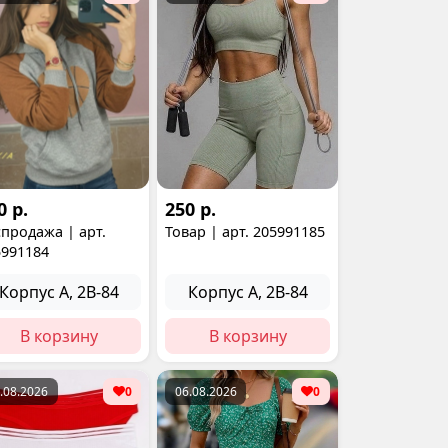
0 р.
250 р.
продажа | арт.
Товар | арт. 205991185
5991184
Корпус А, 2В-84
Корпус А, 2В-84
В корзину
В корзину
.08.2026
0
06.08.2026
0