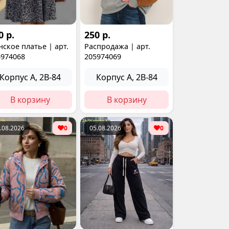
0 р.
250 р.
ское платье | арт.
Распродажа | арт.
5974068
205974069
Корпус А, 2В-84
Корпус А, 2В-84
В корзину
В корзину
.08.2026
0
05.08.2026
0