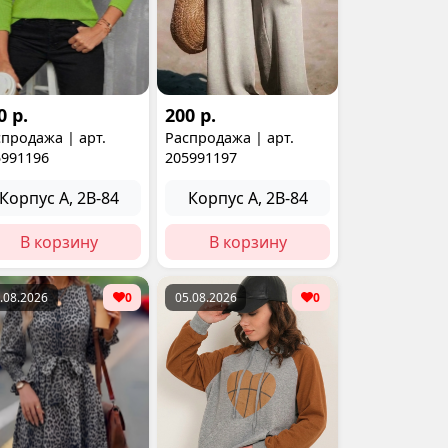
0 р.
200 р.
продажа | арт.
Распродажа | арт.
5991196
205991197
Корпус А, 2В-84
Корпус А, 2В-84
В корзину
В корзину
.08.2026
0
05.08.2026
0