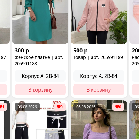
300 р.
500 р.
20
187
Женское платье | арт.
Товар | арт. 205991189
Рас
205991188
20
4
Корпус А, 2В-84
Корпус А, 2В-84
В корзину
В корзину
1
06.08.2026
0
06.08.2026
0
06