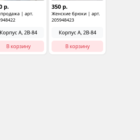
0 р.
350 р.
продажа | арт.
Женские брюки | арт.
5948422
205948423
Корпус А, 2В-84
Корпус А, 2В-84
В корзину
В корзину