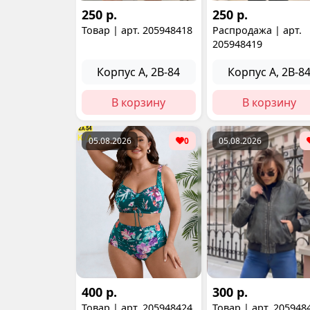
250 р.
250 р.
Товар | арт. 205948418
Распродажа | арт.
205948419
Корпус А, 2В-84
Корпус А, 2В-8
В корзину
В корзину
05.08.2026
0
05.08.2026
400 р.
300 р.
Товар | арт. 205948424
Товар | арт. 205948