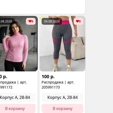
.08.2026
0
06.08.2026
0
0 р.
100 р.
продажа | арт.
Распродажа | арт.
5991172
205991173
Корпус А, 2В-84
Корпус А, 2В-84
В корзину
В корзину