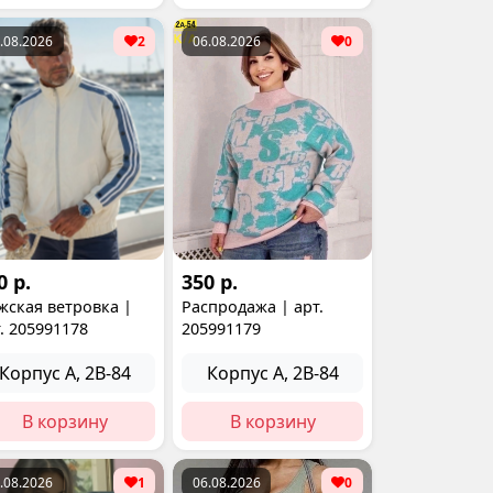
.08.2026
2
06.08.2026
0
0 р.
350 р.
жская ветровка |
Распродажа | арт.
. 205991178
205991179
Корпус А, 2В-84
Корпус А, 2В-84
В корзину
В корзину
.08.2026
1
06.08.2026
0