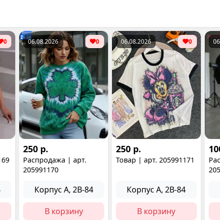
0
06.08.2026
0
06.08.2026
0
06
250 р.
250 р.
10
169
Распродажа | арт.
Товар | арт. 205991171
Рас
205991170
20
4
Корпус А, 2В-84
Корпус А, 2В-84
В корзину
В корзину