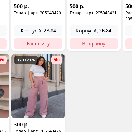
500 р.
500 р.
50
Товар | арт. 205948420
Товар | арт. 205948421
Рас
20
4
Корпус А, 2В-84
Корпус А, 2В-84
В корзину
В корзину
0
05.08.2026
0
300 р.
425
Товар | арт. 205948426