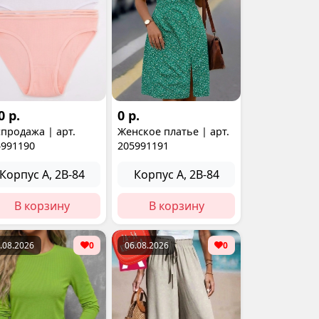
0 р.
0 р.
продажа | арт.
Женское платье | арт.
5991190
205991191
Корпус А, 2В-84
Корпус А, 2В-84
В корзину
В корзину
.08.2026
0
06.08.2026
0