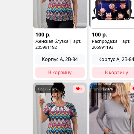
100 р.
100 р.
Женская блузка | арт.
Распродажа | арт.
205991192
205991193
Корпус А, 2В-84
Корпус А, 2В-8
В корзину
В корзину
06.08.2026
0
05.08.2026