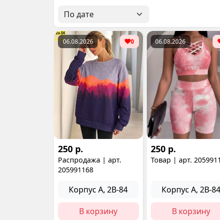
06.08.2026
0
06.08.2026
250 р.
250 р.
Распродажа | арт.
Товар | арт. 205991
205991168
Корпус А, 2В-84
Корпус А, 2В-8
В корзину
В корзину