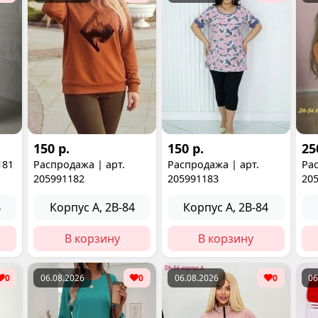
150 р.
150 р.
25
181
Распродажа | арт.
Распродажа | арт.
Рас
205991182
205991183
20
4
Корпус А, 2В-84
Корпус А, 2В-84
В корзину
В корзину
0
06.08.2026
0
06.08.2026
0
06