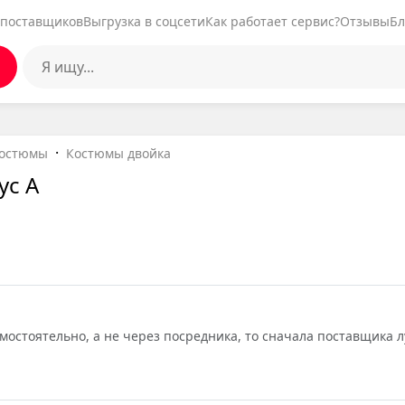
 поставщиков
Выгрузка в соцсети
Как работает сервис?
Отзывы
Бл
остюмы
Костюмы двойка
ус А
амостоятельно, а не через посредника, то сначала поставщика 