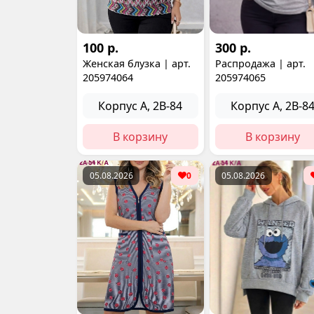
100 р.
300 р.
Женская блузка | арт.
Распродажа | арт.
205974064
205974065
Корпус А, 2В-84
Корпус А, 2В-8
В корзину
В корзину
05.08.2026
0
05.08.2026