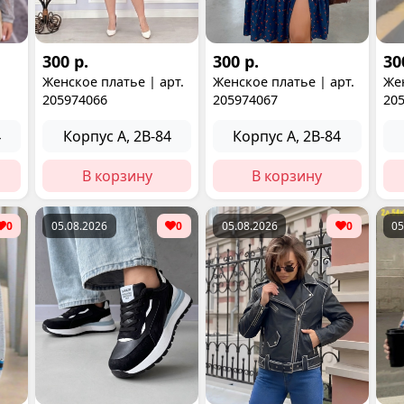
300 р.
300 р.
30
Женское платье | арт.
Женское платье | арт.
Жен
205974066
205974067
20
4
Корпус А, 2В-84
Корпус А, 2В-84
В корзину
В корзину
0
05.08.2026
0
05.08.2026
0
05